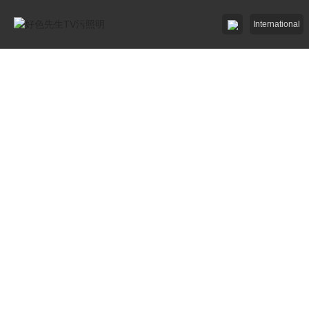
International
好色AV网站下载照明

好色先生破解版照明

招商加盟
服務中心

了解好色先生TV污

工程中心
