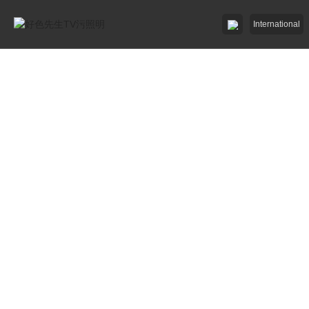
International
好色AV网站下载照明

好色先生破解版照明

招商加盟
服務中心

了解好色先生TV污

工程中心
