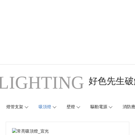
LIGHTING
好色先生破
燈管支架
吸頂燈
壁燈
驅動電源
消防