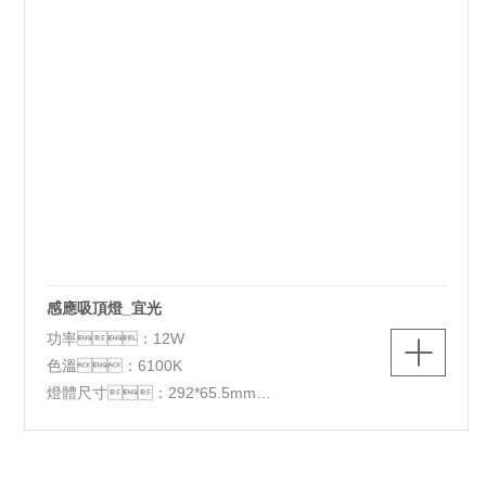
感應吸頂燈_宜光
功率：12W
色溫：6100K
燈體尺寸：292*65.5mm
適用場景：辦公：過道、樓