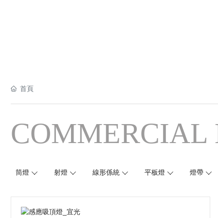
首頁
COMMERCIAL 
筒燈
射燈
線形係統
平板燈
燈帶