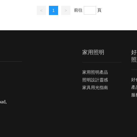
前往
頁
<
1
>
家用照明
好
照
家用照明產品
好
照明設計靈感
產
家具用光指南
服
oad,