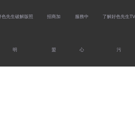
好色先生破解版照
招商加
服務中
了解好色先生T
明
盟
心
污
介紹
好色先生破解版
家用照明產品
售後服務
製造實力
照明設計靈感
前往工程官網
服務支持
防偽查詢
最新資訊
好色AV网站下载
聯係好色先生TV
精選案例
加入
好色先生破解版照
照明產品
用光指南
污
COMMERCIAL LIGHTING