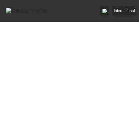
International
好色AV网站下载照明

好色先生破解版照明

招商加盟
服務中心

了解好色先生TV污

工程中心
