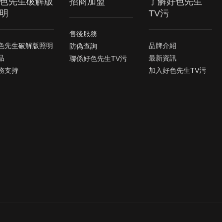
色先生破解版
招商加盟
了解好色先生
明
TV污
售後服務
色先生破解版照明
品牌介紹
防偽查詢
品
最新資訊
聯係好色先生TV污
務支持
加入好色先生TV污