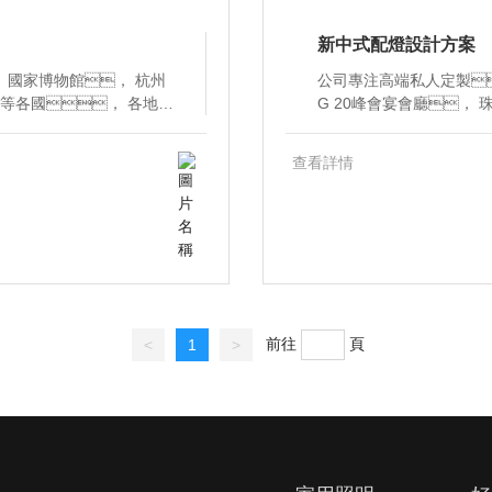
新中式配燈設計方案
 國家博物館， 杭州
公司專注高端私人定製
G 20峰會宴會廳， 珠海長隆， 澳門
進口奢侈品燈具品牌獨家代
目提供專業定製服務
各式酒店會所別墅實施燈光
過 300家專賣店偏布
查看詳情
明解決方案。
前往
頁
<
1
>