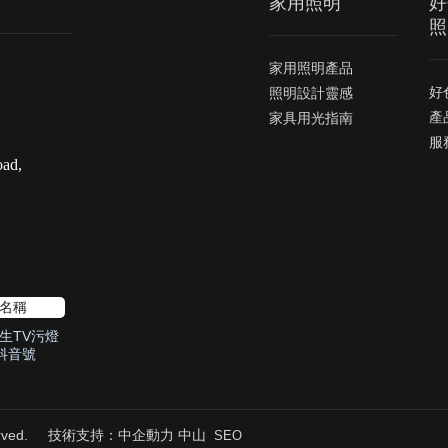
家用照明
好
照
家用照明產品
好
照明設計靈感
產
家具用光指南
服
oad,
生TV污燈
抖音號
ved.
技術支持：
中企動力
中山
SEO