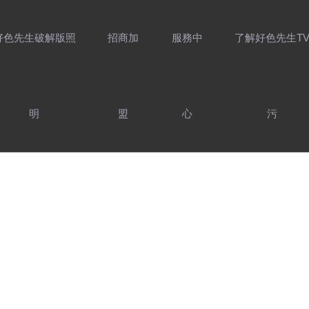
好色先生破解版照
招商加
服務中
了解好色先生T
明
盟
心
污
介紹
好色先生破解版
家用照明產品
售後服務
製造實力
照明設計靈感
前往工程官網
服務支持
防偽查詢
最新資訊
好色AV网站下载
聯係好色先生TV
精選案例
加入
設計靈感
照明產品
用光指南
污
DESIGN INSPIRATION