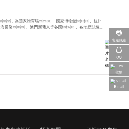
，為國家體育場， 國家博物館， 杭州
新葡京等各國， 各地標誌性項
。擁有 30多家歐洲原裝進口奢侈品燈具品牌獨家代理權
各省市乃至鄉鎮，為數萬家各式酒店會所別墅實施燈光照
客服熱線
QQ
微信
E-mail