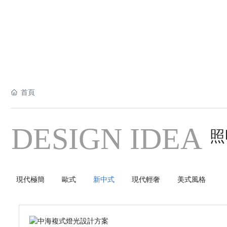
首頁
DESIGN IDEA
照
現代極簡
歐式
新中式
現代輕奢
美式風格