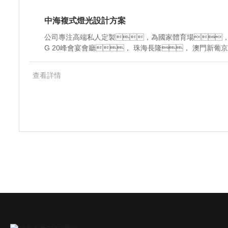
中海複式燈光設計方案
公司專注高端私人定製，為國家體育場，
G 20峰會宴會廳， 珠海長隆， 澳門新葡京等各國， 各地標
誌性項目提供專業定製服務。擁有 30多家歐洲原裝
理權過 300家專賣店偏布各省市乃至鄉鎮，為數萬家
查看詳情
照明解決方案。