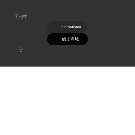
V
工程中
International
線上商城
心
好色先生TV
污