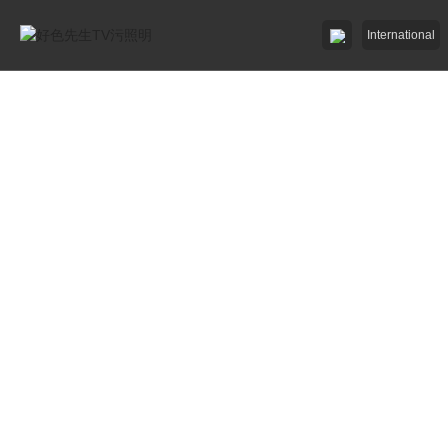
International
好色AV网站下载照明

好色先生破解版照明

招商加盟
服務中心

了解好色先生TV污

工程中心
