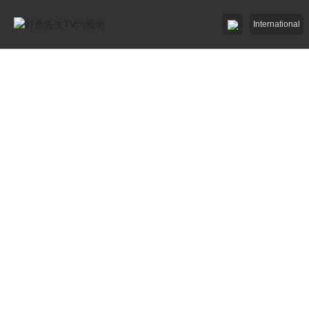
International
好色AV网站下载照明

好色先生破解版照明

招商加盟
服務中心

了解好色先生TV污

工程中心
